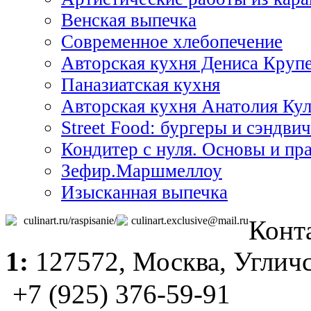
Венская выпечка
Современное хлебопечение
Авторская кухня Дениса Круп
Паназиатская кухня
Авторская кухня Анатолия Ку
Street Food: бургеры и сэндви
Кондитер с нуля. Основы и пр
Зефир.Маршмеллоу
Изысканная выпечка
culinart.ru/raspisanie/
culinart.exclusive@mail.ru
Конт
1:
127572,
Москва
, Углич
+7 (925) 376-59-91