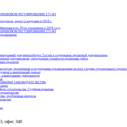
ПРАВОВОМ РЕГУЛИРОВАНИИ 275-ФЗ
тодатель, юрист и кадровик в 2018 г.
ффективности. Пути реализации в 2018 году
ПРАВОВОМ РЕГУЛИРОВАНИИ 275-ФЗ
организации
Электронный документооборот. Состав и содержание проектной документации
оектной документации, определение стоимости проектных работ
ьных проектов
нвестором, проектными и подрядными организациями на всех стадиях строительного процес
трукция и капитальный ремонт
, планирование деятельности
ик
ЕБОВАНИЯ ЗАКОНОДАТЕЛЬСТВА
изации
фере строительства. Судебная практика
строительства
ктика, проблемные вопросы
тельства
ма
 3, офис 340