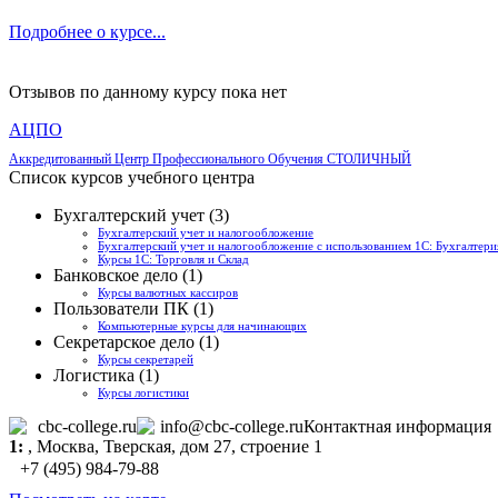
Подробнее о курсе...
Отзывов по данному курсу пока нет
АЦПО
Аккредитованный Центр Профессионального Обучения СТОЛИЧНЫЙ
Список курсов учебного центра
Бухгалтерский учет (3)
Бухгалтерский учет и налогообложение
Бухгалтерский учет и налогообложение с использованием 1С: Бухгалтери
Курсы 1С: Торговля и Склад
Банковское дело (1)
Курсы валютных кассиров
Пользователи ПК (1)
Компьютерные курсы для начинающих
Секретарское дело (1)
Курсы секретарей
Логистика (1)
Курсы логистики
cbc-college.ru
info@cbc-college.ru
Контактная информация
1:
,
Москва
, Тверская, дом 27, строение 1
+7 (495) 984-79-88