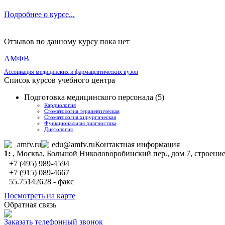
Подробнее о курсе...
Отзывов по данному курсу пока нет
АМФВ
Ассоциация медицинских и фармацевтических вузов
Список курсов учебного центра
Подготовка медицинского персонала (5)
Кардиология
Стоматология терапевтическая
Стоматология хирургическая
Функциональная диагностика
Диетология
amfv.ru
edu@amfv.ru
Контактная информация
1:
,
Москва
, Большой Николоворобинский пер., дом 7, строение
+7 (495) 989-4594
+7 (915) 089-4667
55.75142628 - факс
Посмотреть на карте
Обратная связь
Заказать телефонный звонок