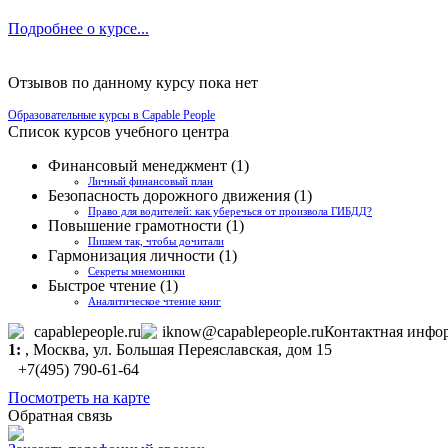
Подробнее о курсе...
Отзывов по данному курсу пока нет
Образовательные курсы в Capable People
Список курсов учебного центра
Финансовый менеджмент (1)
Личный финансовый план
Безопасность дорожного движения (1)
Право для водителей: как уберечься от произвола ГИБДД?
Повышение грамотности (1)
Пишем так, чтобы дочитали
Гармонизация личности (1)
Секреты мнемоники
Быстрое чтение (1)
Аналитическое чтение книг
capablepeople.ru
iknow@capablepeople.ru
Контактная инфо
1:
,
Москва
, ул. Большая Переяславская, дом 15
+7(495) 790-61-64
Посмотреть на карте
Обратная связь