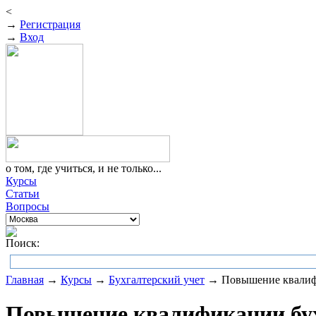
<
→
Регистрация
→
Вход
о том, где учиться, и не только...
Курсы
Статьи
Вопросы
Поиск:
Главная
→
Курсы
→
Бухгалтерский учет
→ Повышение квалифик
Повышение квалификации бухг