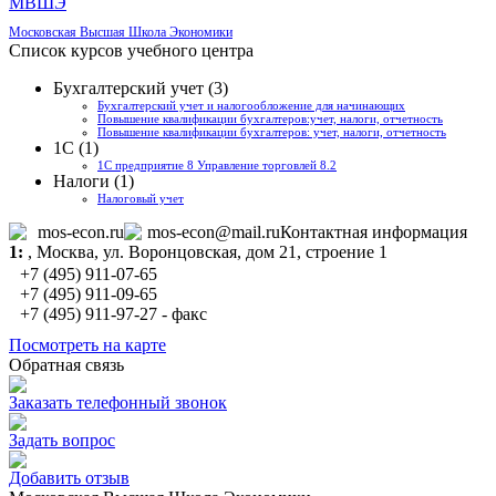
МВШЭ
Московская Высшая Школа Экономики
Список курсов учебного центра
Бухгалтерский учет (3)
Бухгалтерский учет и налогообложение для начинающих
Повышение квалификации бухгалтеров:учет, налоги, отчетность
Повышение квалификации бухгалтеров: учет, налоги, отчетность
1С (1)
1С предприятие 8 Управление торговлей 8.2
Налоги (1)
Налоговый учет
mos-econ.ru
mos-econ@mail.ru
Контактная информация
1:
,
Москва
, ул. Воронцовская, дом 21, строение 1
+7 (495) 911-07-65
+7 (495) 911-09-65
+7 (495) 911-97-27 - факс
Посмотреть на карте
Обратная связь
Заказать телефонный звонок
Задать вопрос
Добавить отзыв