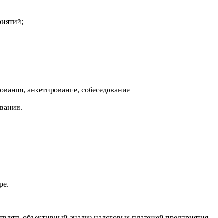
риятий;
ования, анкетирование, собеседование
вании.
ре.
твлять объективный анализ налоговых платежей предприятия.