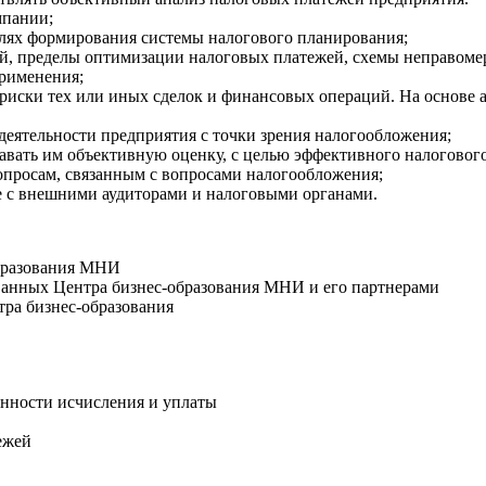
мпании;
лях формирования системы налогового планирования;
й, пределы оптимизации налоговых платежей, схемы неправоме
применения;
 риски тех или иных сделок и финансовых операций. На основе
деятельности предприятия с точки зрения налогообложения;
давать им объективную оценку, с целью эффективного налоговог
опросам, связанным с вопросами налогообложения;
е с внешними аудиторами и налоговыми органами.
образования МНИ
ованных Центра бизнес-образования МНИ и его партнерами
тра бизнес-образования
енности исчисления и уплаты
ежей