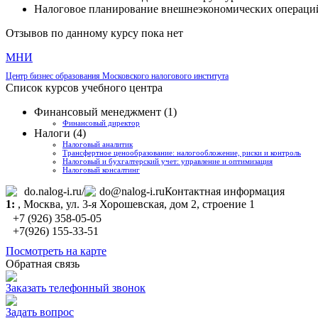
Налоговое планирование внешнеэкономических операци
Отзывов по данному курсу пока нет
МНИ
Центр бизнес образования Московского налогового института
Список курсов учебного центра
Финансовый менеджмент (1)
Финансовый директор
Налоги (4)
Налоговый аналитик
Трансфертное ценообразование: налогообложение, риски и контроль
Налоговый и бухгалтерский учет: управление и оптимизация
Налоговый консалтинг
do.nalog-i.ru/
do@nalog-i.ru
Контактная информация
1:
,
Москва
, ул. 3-я Хорошевская, дом 2, строение 1
+7 (926) 358-05-05
+7(926) 155-33-51
Посмотреть на карте
Обратная связь
Заказать телефонный звонок
Задать вопрос