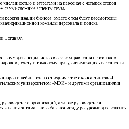
 численностью и затратами на персонал с четырех сторон:
рем самые сложные аспекты темы.
и реорганизации бизнеса, вместе с тем будут рассмотрены
и квалификационной команды персонала и поиска
ии CordisON.
рограмм для специалистов в сфере управления персоналом.
кадровому учету и трудовому праву, оптимизация численности
минаров и вебинаров в сотрудничестве с консалтинговой
тельским университетом «МЭИ» и другими организациями.
 руководители организаций, а также руководители
охранения оптимального баланса между ресурсами для решения