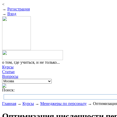
<
→
Регистрация
→
Вход
о том, где учиться, и не только...
Курсы
Статьи
Вопросы
Поиск:
Главная
→
Курсы
→
Менеджеры по персоналу
→ Оптимизация 
Оптимизация численности пе