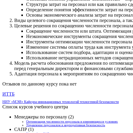
Структура затрат на персонал или как правильно сд
Определение понятия эффективности затрат на перс
Основы экономического анализа затрат на персонал
Виды целевого сокращения численности персонала, а так
Целевые решения по сокращению численности персонала
Сокращение численности или штата. Оптимизация 
Неэкономические инструменты сокращения численно
Инструменты оптимизации численности персонала 
Изменение системы оплаты труда как инструмента 
Использование систем подбора, адаптации и оценки
Использование нетрадиционных методов сокращени
Модель расчета обоснования предложения по оптимизации
перед генеральным директором и финансовыми службами
Адаптация персонала к мероприятиям по сокращению числ
Отзывов по данному курсу пока нет
ИТТБ
НИУ «МЭИ» Кафедра инновационных технологий техногенной безопасности
Список курсов учебного центра
Менеджеры по персоналу (2)
Оптимизация численности персонала в изменяющихся условиях
Управление персоналом и корпоративная безопасность
САПР (1)