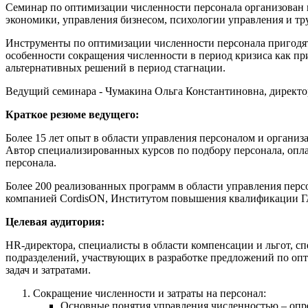
Семинар по оптимизации численности персонала организован в
экономики, управления бизнесом, психологии управления и тр
Инструменты по оптимизации численности персонала пригодятс
особенности сокращения численности в период кризиса как пр
альтернативных решений в период стагнации.
Ведущий семинара - Чумакина Ольга Константиновна, директо
Краткое резюме ведущего:
Более 15 лет опыт в области управления персоналом и организ
Автор специализированных курсов по подбору персонала, опла
персонала.
Более 200 реализованных программ в области управления персо
компанией CordisON, Институтом повышения квалификации 
Целевая аудитория:
HR-директора, специалисты в области компенсации и льгот, с
подразделений, участвующих в разработке предложений по опт
задач и затратами.
Сокращение численности и затраты на персонал:
Основные понятия управления численностью – опре