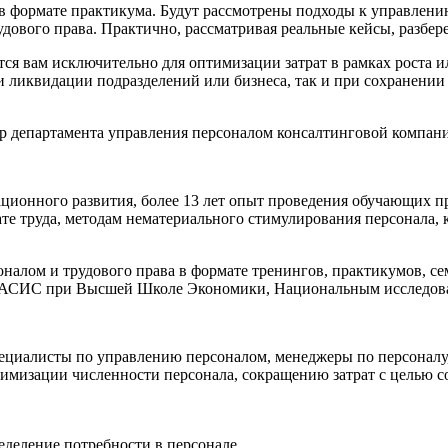
 формате практикума. Будут рассмотрены подходы к управлению
удового права. Практично, рассматривая реальные кейсы, разбе
я вам исключительно для оптимизации затрат в рамках роста ил
и ликвидации подразделений или бизнеса, так и при сохранени
р департамента управления персоналом консалтинговой компан
ационного развития, более 13 лет опыт проведения обучающих п
те труда, методам нематериального стимулирования персонала, 
налом и трудового права в формате тренингов, практикумов, се
ГАСИС при Высшей Школе Экономики, Национальным исследова
пециалисты по управлению персоналом, менеджеры по персоналу,
имизации численности персонала, сокращению затрат с целью с
деление потребности в персонале.