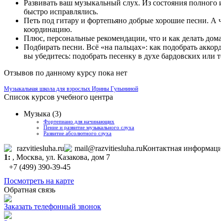
Развивать ваш музыкальный слух. Из состояния полного 
быстро исправлялись.
Петь под гитару и фортепьяно добрые хорошие песни. А 
координацию.
Плюс, персональные рекомендации, что и как делать дома
Подбирать песни. Всё «на пальцах»: как подобрать аккорд
вы убедитесь: подобрать песенку в духе бардовских или т
Отзывов по данному курсу пока нет
Музыкальная школа для взрослых Ирины Гулыниной
Список курсов учебного центра
Музыка (3)
Фортепиано для начинающих
Пение и развитие музыкального слуха
Развитие абсолютного слуха
razvitiesluha.ru
mail@razvitiesluha.ru
Контактная информац
1:
,
Москва
, ул. Казакова, дом 7
+7 (499) 390-39-45
Посмотреть на карте
Обратная связь
Заказать телефонный звонок