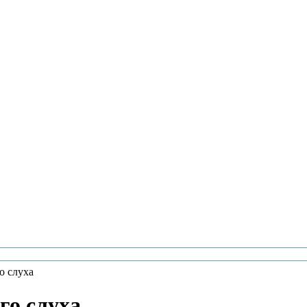
о слуха
го слуха