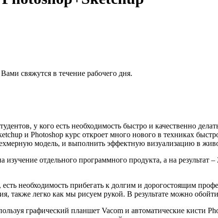
 Вами свяжутся в течение рабочего дня.
удентов, у кого есть необходимость быстро и качественно делат
etchup и Photoshop курс откроет много нового в техниках быст
 трехмерную модель, и выполнить эффектную визуализацию в жи
 на изучение отдельного программного продукта, а на результат
я, есть необходимость прибегать к долгим и дорогостоящим про
ия, также легко как мы рисуем рукой. В результате можно обойти
используя графический планшет Vacom и автоматические кисти Ph