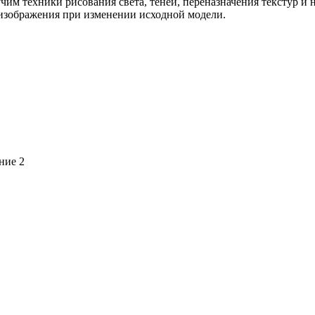
зучим техники рисования света, теней, переназначения текстур и
 изображения при изменении исходной модели.
ние 2