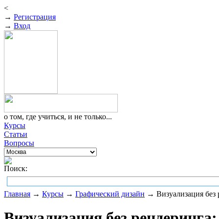
<
→
Регистрация
→
Вход
о том, где учиться, и не только...
Курсы
Статьи
Вопросы
Поиск:
Главная
→
Курсы
→
Графический дизайн
→ Визуализация без р
Визуализация без рендеринга: