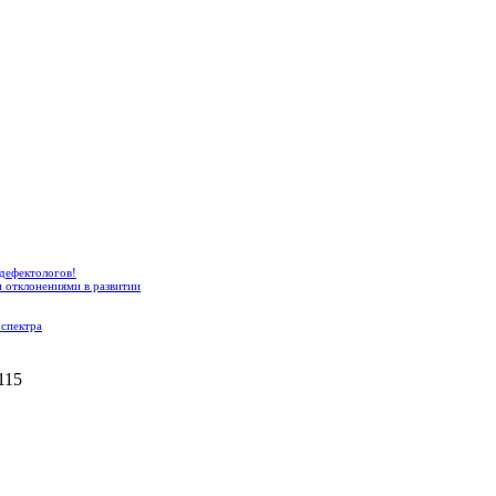
дефектологов!
и отклонениями в развитии
 спектра
115