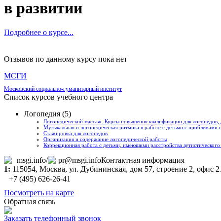
в развитии
Подробнее о курсе...
Отзывов по данному курсу пока нет
МСГИ
Московский социально-гуманитарный институт
Список курсов учебного центра
Логопедия (5)
Логопедический массаж. Курсы повышения квалификации для логопедов, 
Музыкальная и логопедическая ритмика в работе с детьми с проблемами 
Стажировка для логопедов
Организация и содержание логопедической работы
Коррекционная работа с детьми, имеющими расстройства аутистического
msgi.info/
pr@msgi.info
Контактная информация
1:
115054,
Москва
, ул. Дубининская, дом 57, строение 2, офис 2
+7 (495) 626-26-41
Посмотреть на карте
Обратная связь
Заказать телефонный звонок