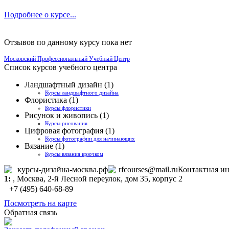
Подробнее о курсе...
Отзывов по данному курсу пока нет
Московский Профессиональный Учебный Центр
Список курсов учебного центра
Ландшафтный дизайн (1)
Курсы ландшафтного дизайна
Флористика (1)
Курсы флористики
Рисунок и живопись (1)
Курсы рисования
Цифровая фотография (1)
Курсы фотографии для начинающих
Вязание (1)
Курсы вязания крючком
курсы-дизайна-москва.рф
rfcourses@mail.ru
Контактная и
1:
,
Москва
, 2-й Лесной переулок, дом 35, корпус 2
+7 (495) 640-68-89
Посмотреть на карте
Обратная связь