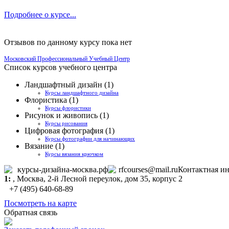
Подробнее о курсе...
Отзывов по данному курсу пока нет
Московский Профессиональный Учебный Центр
Список курсов учебного центра
Ландшафтный дизайн (1)
Курсы ландшафтного дизайна
Флористика (1)
Курсы флористики
Рисунок и живопись (1)
Курсы рисования
Цифровая фотография (1)
Курсы фотографии для начинающих
Вязание (1)
Курсы вязания крючком
курсы-дизайна-москва.рф
rfcourses@mail.ru
Контактная и
1:
,
Москва
, 2-й Лесной переулок, дом 35, корпус 2
+7 (495) 640-68-89
Посмотреть на карте
Обратная связь