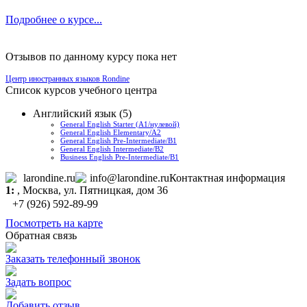
Подробнее о курсе...
Отзывов по данному курсу пока нет
Центр иностранных языков Rondine
Список курсов учебного центра
Английский язык (5)
General English Starter (А1/нулевой)
General English Elementary/А2
General English Pre-Intermediate/B1
General English Intermediate/B2
Business English Pre-Intermediate/B1
larondine.ru
info@larondine.ru
Контактная информация
1:
,
Москва
, ул. Пятницкая, дом 36
+7 (926) 592-89-99
Посмотреть на карте
Обратная связь
Заказать телефонный звонок
Задать вопрос
Добавить отзыв